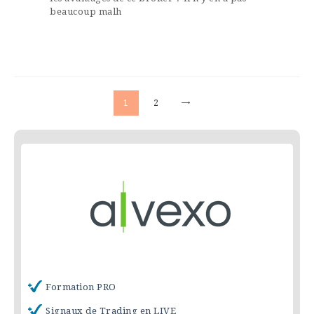
beaucoup malh
Navigation des articles
PAGE
1
PAGE
2
>
Formation PRO
Signaux de Trading en LIVE