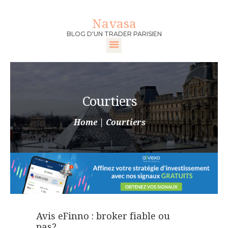
Navasa
Navasa
BLOG D'UN TRADER PARISIEN
BLOG D'UN TRADER PARISIEN
ACCUEIL
DEVENIR TRADER
Courtiers
FORMATION
TRADER
Home
Courtiers
MEILLEURS
BROKERS
CONTACT
Avis eFinno : broker fiable ou
pas?