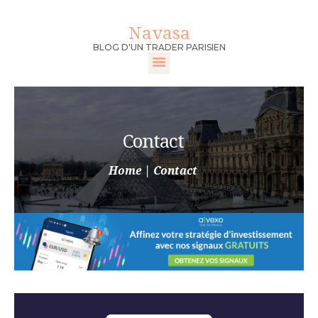
Navasa
Navasa
BLOG D'UN TRADER PARISIEN
BLOG D'UN TRADER PARISIEN
ACCUEIL
DEVENIR TRADER
Contact
FORMATION
TRADER
Home
Contact
MEILLEURS
BROKERS
CONTACT