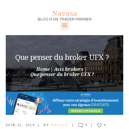
Navasa
Navasa
BLOG D'UN TRADER PARISIEN
BLOG D'UN TRADER PARISIEN
ACCUEIL
DEVENIR TRADER
Que penser du broker UFX ?
FORMATION
TRADER
Home
Avis brokers
Que penser du broker UFX ?
MEILLEURS
BROKERS
CONTACT
JUIN 25, 2019
BY
NAVASA
0
0