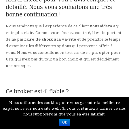
détaillé. Nous vous souhaitons une très
bonne continuation !
Nous espérons que l'expérience de ce client vous aidera à y
voir plus clair. Comme vous l'aurez constaté, il est important
de ne pas
faire de choix à la va-vite
et de prendre le temps
d'examiner les différentes options qui peuvent s'offrir à
vous. Nous vous conseillons en tout cas de ne pas opter pour
UFX qui n'est pas du tout un bon choix et qui est décidément
une arnaque.
Ce broker est-il fiable ?
Après l’avoir testé pendant plusieurs mois, nous pouvons
Nous utilisons des cookies pour vous garantir la meilleure
vous assurer qu’il vaut mieux rester le plus loin possible de
expérience sur notre site web. Si vous continuez à utiliser ce site,
ce courtier en ligne. Dirigez-vous plutôt vers
notre meilleur
nous supposerons que vous en êtes satisfait.
broker
.
Ok
Quels sont les avantages de ce broker ?