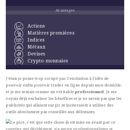
Avantages
Actions
Matières premières
Indices
Métaux
Devises
Crypto-monnaies
J'étais je pense trop occupé par l'excitation à l'idée de
pouvoir enfin pouvoir trader en ligne depuis mon domicile,
et je me sentais comme un véritable
professionnel
. Je me
voyais déjà enchaîner les bénéfices et je ne savais pas que les
publicités qui allaient surgir m'inciteraient à utiliser des
outils absolument pas conseillés aux débutants.
Le pire, c'est que cette chose-là est mise en avant par ce
courtier qui décidément, n'a aucun professionnalisme et