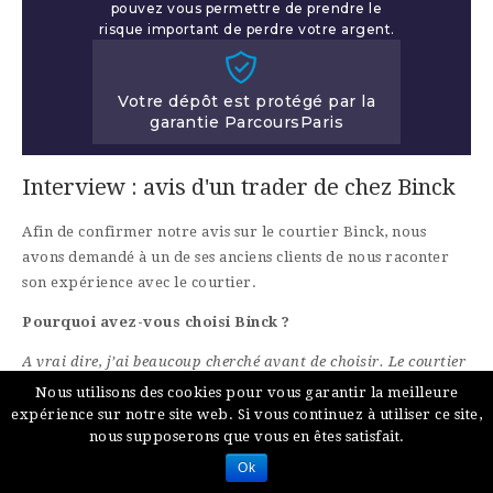
pouvez vous permettre de prendre le
risque important de perdre votre argent.
Votre dépôt est protégé par la
garantie ParcoursParis
Interview : avis d'un trader de chez Binck
Afin de confirmer notre avis sur le courtier Binck, nous
avons demandé à un de ses anciens clients de nous raconter
son expérience avec le courtier.
Pourquoi avez-vous choisi Binck ?
A vrai dire, j’ai beaucoup cherché avant de choisir. Le courtier
Binck m’a semblé être parfait. Quand j’ai visité son site, j’ai
Nous utilisons des cookies pour vous garantir la meilleure
fortement appréciés ses offres et je me suis dit que je tenais le
expérience sur notre site web. Si vous continuez à utiliser ce site,
nous supposerons que vous en êtes satisfait.
bon. Bref, je savais dès le départ que le choix d’un courtier
était indispensable pour garantir la sérénité de mon activité.
Ok
J’ai donc regardé des vidéos, lu des articles qui disaient qu’il