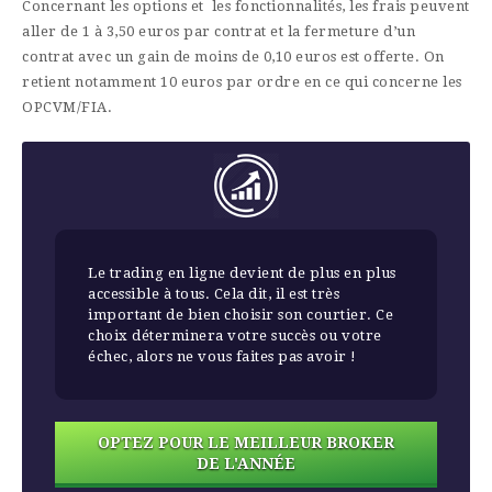
Concernant les options et les fonctionnalités, les frais peuvent
aller de 1 à 3,50 euros par contrat et la fermeture d’un
contrat avec un gain de moins de 0,10 euros est offerte. On
retient notamment 10 euros par ordre en ce qui concerne les
OPCVM/FIA.
Le trading en ligne devient de plus en plus
accessible à tous. Cela dit, il est très
important de bien choisir son courtier. Ce
choix déterminera votre succès ou votre
échec, alors ne vous faites pas avoir !
OPTEZ POUR LE MEILLEUR BROKER
DE L'ANNÉE