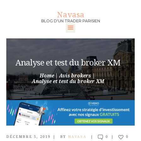
Navasa
Navasa
BLOG D'UN TRADER PARISIEN
BLOG D'UN TRADER PARISIEN
ACCUEIL
DEVENIR TRADER
Analyse et test du broker XM
FORMATION
TRADER
Home
Avis brokers
Analyse et test du broker XM
MEILLEURS
BROKERS
CONTACT
DÉCEMBRE 5, 2019
BY
NAVASA
0
0