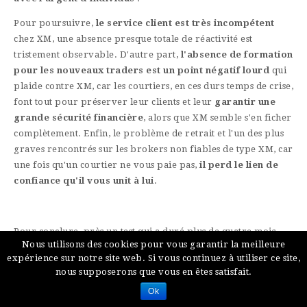
Pour poursuivre,
le service client est très incompétent
chez XM, une absence presque totale de réactivité est
tristement observable. D'autre part,
l'absence de formation
pour les nouveaux traders est un point négatif lourd
qui
plaide contre XM, car les courtiers, en ces durs temps de crise,
font tout pour préserver leur clients et leur
garantir une
grande sécurité financière
, alors que XM semble s'en ficher
complètement. Enfin, le problème de retrait et l'un des plus
graves rencontrés sur les brokers non fiables de type XM, car
une fois qu'un courtier ne vous paie pas,
il perd le lien de
confiance qu'il vous unit à lui
.
Pour conclure, près un test qui a duré plus de quatre mois,
Nous utilisons des cookies pour vous garantir la meilleure
nous somme arrivés au résultat de
r
efus du courtier XM
et
expérience sur notre site web. Si vous continuez à utiliser ce site,
ainsi, nous déconseillons son utilisation, surtout aux traders
nous supposerons que vous en êtes satisfait.
débutants. Nous conseillons par ailleurs de vous fier à un
Ok
broker reconnu de qualité et fiable comme Alvexo.