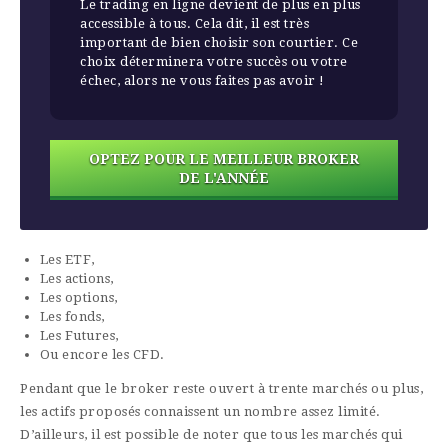
Le trading en ligne devient de plus en plus
accessible à tous. Cela dit, il est très
important de bien choisir son courtier. Ce
choix déterminera votre succès ou votre
échec, alors ne vous faites pas avoir !
OPTEZ POUR LE MEILLEUR BROKER
DE L'ANNÉE
Les ETF,
Les actions,
Les options,
Les fonds,
Les Futures,
Ou encore les CFD.
Pendant que le broker reste ouvert à trente marchés ou plus,
les actifs proposés connaissent un nombre assez limité.
D’ailleurs, il est possible de noter que tous les marchés qui