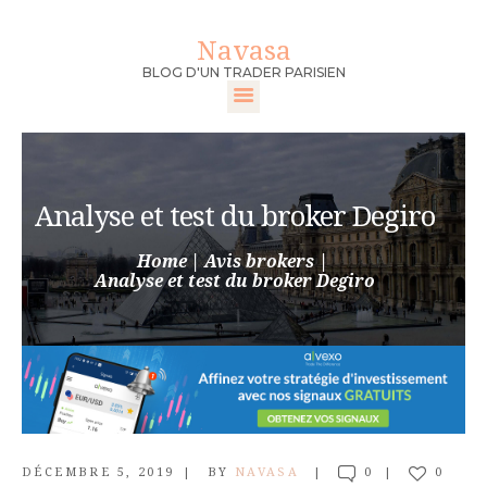
Navasa
Navasa
BLOG D'UN TRADER PARISIEN
BLOG D'UN TRADER PARISIEN
ACCUEIL
DEVENIR TRADER
Analyse et test du broker Degiro
FORMATION
TRADER
Home
Avis brokers
Analyse et test du broker Degiro
MEILLEURS
BROKERS
CONTACT
DÉCEMBRE 5, 2019
BY
NAVASA
0
0