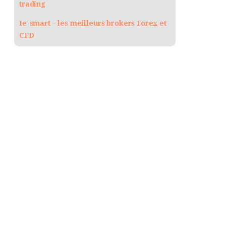
trading
Ie-smart – les meilleurs brokers Forex et
CFD