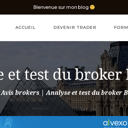
ACCUEIL
Bienvenue sur mon blog
Navasa
DEVENIR
BLOG D'UN TRADER PARISIEN
ACCUEIL
DEVENIR TRADER
FORM
TRADER
FORMATION
TRADER
 et test du broker 
MEILLEURS
BROKERS
Avis brokers
Analyse et test du broker B
CONTACT