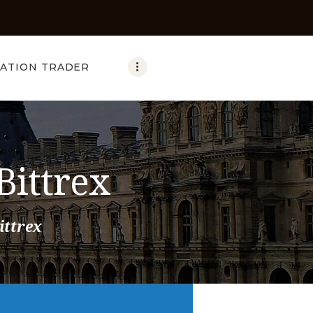
ATION TRADER
Bittrex
ittrex