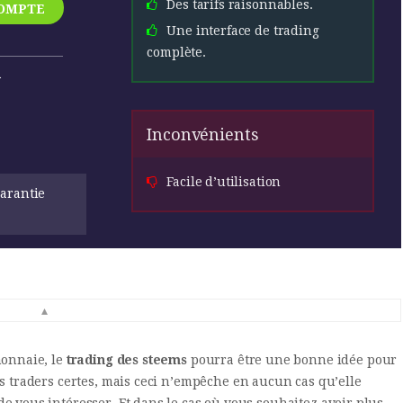
Des tarifs raisonnables.
COMPTE
Une interface de trading
complète.
R
Inconvénients
Facile d’utilisation
garantie
▴
monnaie, le
trading des steems
pourra être une bonne idée pour
es traders certes, mais ceci n’empêche en aucun cas qu’elle
e vous intéresser. Et dans le cas où vous souhaitez avoir plus