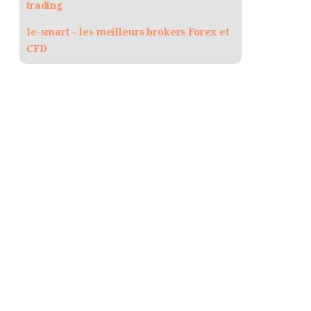
trading
Ie-smart – les meilleurs brokers Forex et
CFD