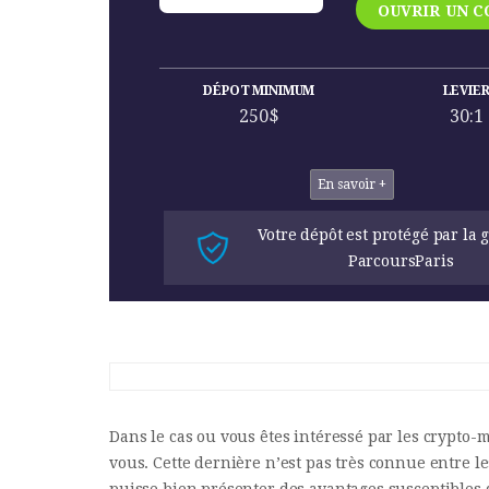
OUVRIR UN 
DÉPOT MINIMUM
LEVIE
250$
30:1
En savoir +
Votre dépôt est protégé par la 
ParcoursParis
Dans le cas ou vous êtes intéressé par les crypto-
vous. Cette dernière n’est pas très connue entre l
puisse bien présenter des avantages susceptibles d