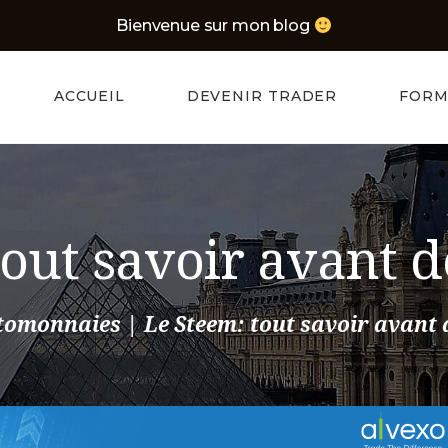
ACCUEIL
Bienvenue sur mon blog
Navasa
DEVENIR
BLOG D'UN TRADER PARISIEN
ACCUEIL
DEVENIR TRADER
FORM
TRADER
FORMATION
TRADER
out savoir avant d
MEILLEURS
BROKERS
tomonnaies
Le Steem: tout savoir avant 
CONTACT